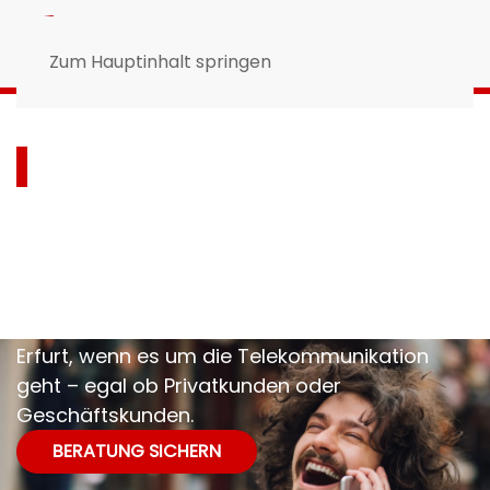
Zum Hauptinhalt springen
NextPhones
Erfurt
Das
NextPhones Erfurt
ist die beliebte
Anlaufstelle für tausende zufriedene Kunden in
Erfurt, wenn es um die Telekommunikation
geht – egal ob Privatkunden oder
Geschäftskunden.
BERATUNG SICHERN