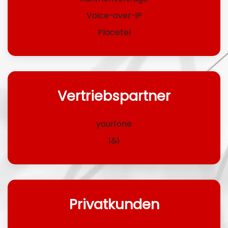
Voice-over-IP
Placetel
Vertriebspartner
yourfone
1&1
Privatkunden