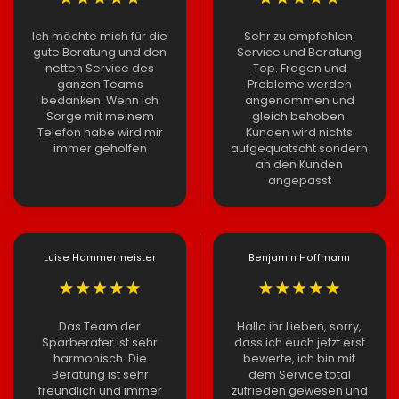
Ich möchte mich für die
Sehr zu empfehlen.
gute Beratung und den
Service und Beratung
netten Service des
Top. Fragen und
ganzen Teams
Probleme werden
bedanken. Wenn ich
angenommen und
Sorge mit meinem
gleich behoben.
Telefon habe wird mir
Kunden wird nichts
immer geholfen
aufgequatscht sondern
an den Kunden
angepasst
Luise Hammermeister
Benjamin Hoffmann
Das Team der
Hallo ihr Lieben, sorry,
Sparberater ist sehr
dass ich euch jetzt erst
harmonisch. Die
bewerte, ich bin mit
Beratung ist sehr
dem Service total
freundlich und immer
zufrieden gewesen und