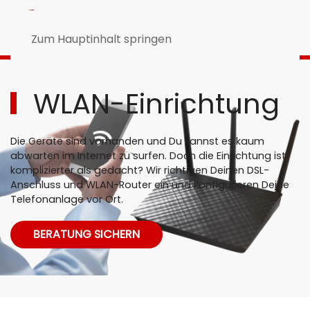
Zum Hauptinhalt springen
WLAN-Einrichtung
Die Geräte sind vorhanden und Du kannst es kaum
abwarten im Internet zu surfen. Doch die Einrichtung ist
komplizierter als gedacht? Wir richtigen Deinen DSL-
Anschluss und WLAN-Router ein und konfigurieren Deine
Telefonanlage vor Ort.
BERATUNG SICHERN