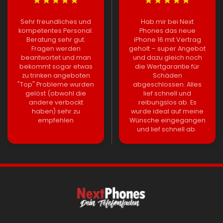
Sehr freundliches und
Hab mir bei Next
kompetentes Personal.
Phones das neue
Beratung sehr gut.
iPhone 16 mit Vertrag
Fragen werden
geholt – super Angebot
beantwortet und man
und dazu gleich noch
bekommt sogar etwas
die Wertgarantie für
zu trinken angeboten
Schäden
"Top" Probleme wurden
abgeschlossen. Alles
gelöst (obwohl die
lief schnell und
andere verbockt
reibungslos ab. Es
haben) sehr zu
wurde ideal auf meine
empfehlen
Wünsche eingegangen
und lief schnell ab.